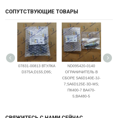
СОПУТСТВУЮЩИЕ ТОВАРЫ
07831-00813 ВТУЛКА
ND095420-0140
ND
D375A;D155;D95;
ОГРАНИЧИТЕЛЬ В
СБОРЕ SA6D140E-3J-
7;SA6D125E-3D-MS;
ПК400-7 ВА470-
5;ВА480-5
СВЯЖИТЕСЬ С НАМИ СЕЙЧАС