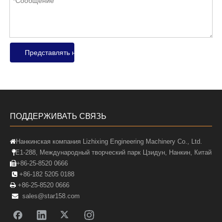
Представлять на рассмотрение
ПОДДЕРЖИВАТЬ СВЯЗЬ
Нанкинская компания Lizhixing Engineering Machinery Co., Ltd.

E1-288, Международный творческий парк Цзидун, Нанкин, Китай

+86-25-8520 0666

+86-182 5205 0188

+86-25-8520 0666

sales@star158.com
